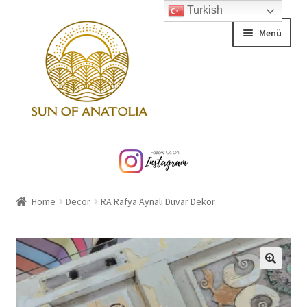
Turkish
Dolaşıma
İçeriğe
Menü
geç
geç
Home
About
Home
Decor
RA Rafya Aynalı Duvar Dekor
Contact
Alt
Products
menüy
genişlet