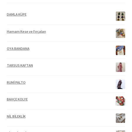
DAMLA KÜPE
Hamam Kese ve Fırçaları
OYA BANDANA
TARSUS KAFTAN
RUMİ PALTO
BAHÇE KOLYE
NİL BİLEKLİK