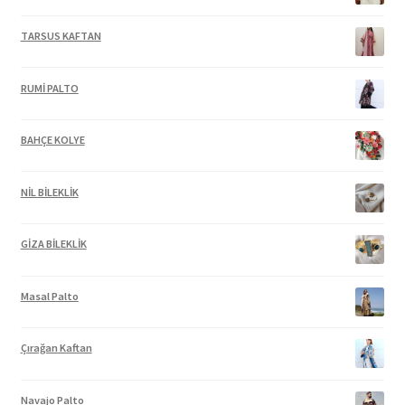
TARSUS KAFTAN
RUMİ PALTO
BAHÇE KOLYE
NİL BİLEKLİK
GİZA BİLEKLİK
Masal Palto
Çırağan Kaftan
Navajo Palto