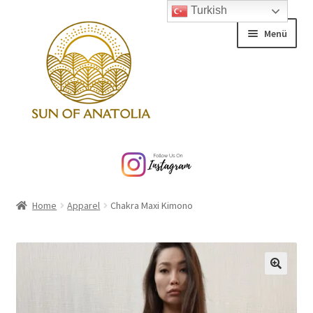
Turkish
Dolaşıma
İçeriğe
Menü
geç
geç
Home
About
Home
Apparel
Chakra Maxi Kimono
Contact
Alt
Products
menüy
genişlet