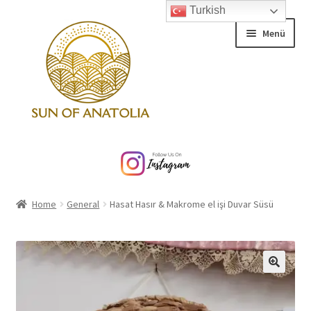
Turkish
Dolaşıma
İçeriğe
Menü
geç
geç
Home
About
Home
General
Hasat Hasır & Makrome el işi Duvar Süsü
Contact
Alt
Products
menüy
genişlet